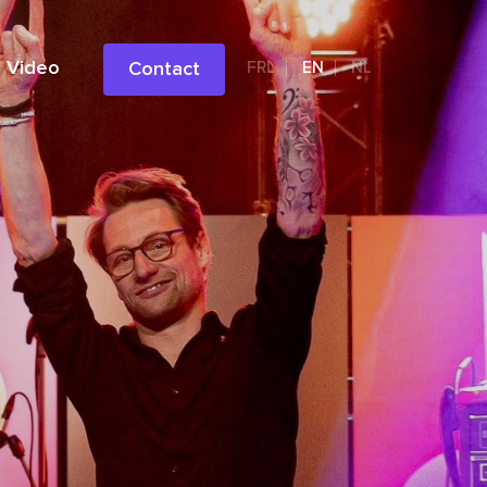
Video
Contact
FRL
EN
NL