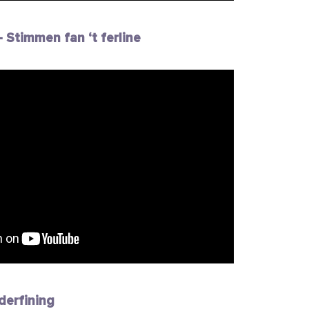
 Stimmen fan ‘t ferline
derfining