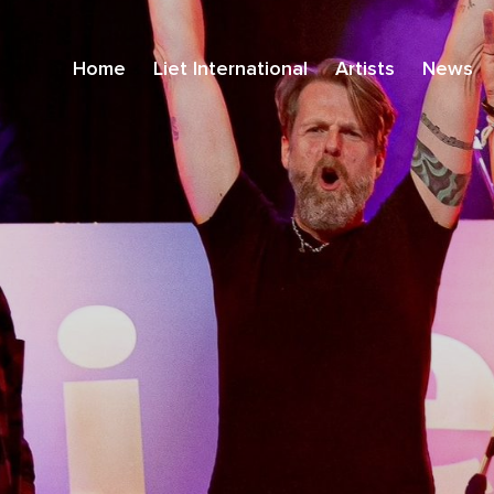
Home
Liet International
Artists
News