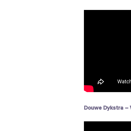
Douwe Dykstra – W